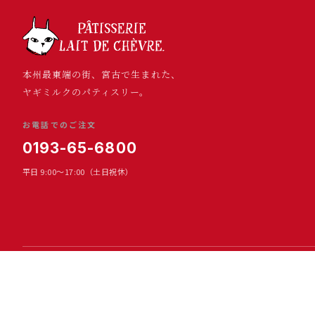
本州最東端の街、宮古で生まれた、
ヤギミルクのパティスリー。
お電話でのご注文
0193-65-6800
平日 9:00～17:00（土日祝休）
食品（お菓子・飲料など）は軽減
© SHIAWASE DAIRY CO., LTD.