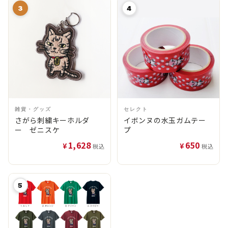
3
4
雑貨・グッズ
セレクト
さがら刺繍キーホルダ
イボンヌの水玉ガムテー
ー ゼニスケ
プ
1,628
650
¥
¥
税込
税込
5