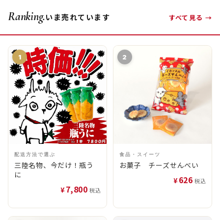
Ranking.
いま売れています
すべて見る →
1
2
配送方法で選ぶ
食品・スイーツ
三陸名物、今だけ！瓶う
お菓子 チーズせんべい
に
626
¥
税込
7,800
¥
税込