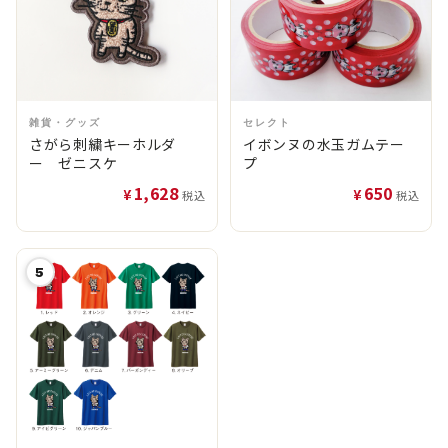
雑貨・グッズ
セレクト
さがら刺繍キーホルダ
イボンヌの水玉ガムテー
ー ゼニスケ
プ
1,628
650
¥
¥
税込
税込
5