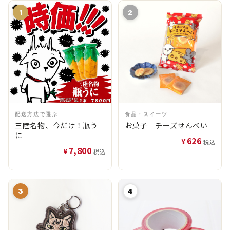
1
2
配送方法で選ぶ
食品・スイーツ
三陸名物、今だけ！瓶う
お菓子 チーズせんべい
に
626
¥
税込
7,800
¥
税込
3
4