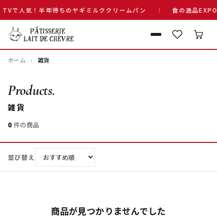
TVで人気！半年待ちのヤギミルククリームパン
食の逸品EXP
ホーム
雑貨
Products.
雑貨
0
件の商品
並び替え
商品が見つかりませんでした