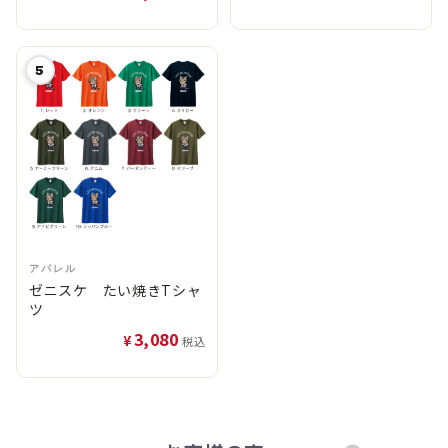
5
アパレル
ゼニスケ たい焼きTシャ
ツ
3,080
¥
税込