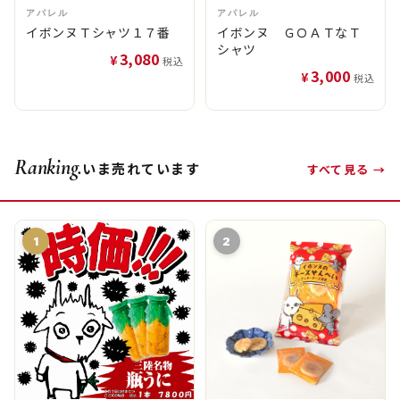
アパレル
アパレル
イボンヌＴシャツ１７番
イボンヌ ＧＯＡＴなＴ
シャツ
3,080
¥
税込
3,000
¥
税込
Ranking.
いま売れています
すべて見る →
1
2