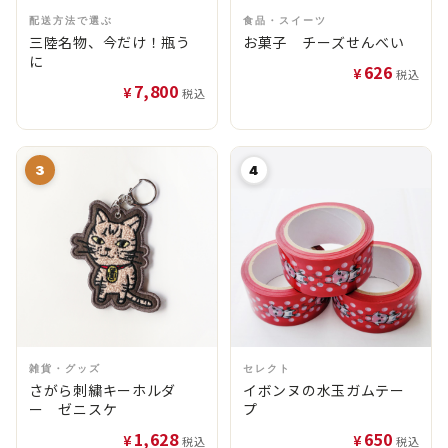
配送方法で選ぶ
食品・スイーツ
三陸名物、今だけ！瓶う
お菓子 チーズせんべい
に
626
¥
税込
7,800
¥
税込
3
4
雑貨・グッズ
セレクト
さがら刺繍キーホルダ
イボンヌの水玉ガムテー
ー ゼニスケ
プ
1,628
650
¥
¥
税込
税込