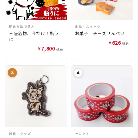
配送方法で選ぶ
食品・スイーツ
三陸名物、今だけ！瓶う
お菓子 チーズせんべい
に
626
¥
税込
7,800
¥
税込
3
4
雑貨・グッズ
セレクト