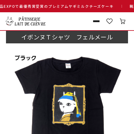
XPOで最優秀賞受賞のプレミアムヤギミルクチーズケーキ
税込1
イボンヌＴシャツ フェルメール