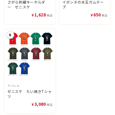
さがら刺繍キーホルダ
イボンヌの水玉ガムテー
ー ゼニスケ
プ
1,628
650
¥
¥
税込
税込
5
アパレル
ゼニスケ たい焼きTシャ
ツ
3,080
¥
税込